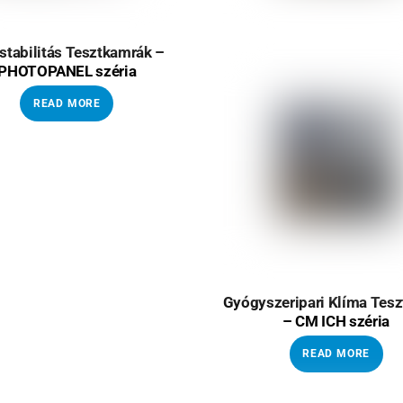
stabilitás Tesztkamrák –
PHOTOPANEL széria
READ MORE
Gyógyszeripari Klíma Tes
– CM ICH széria
READ MORE