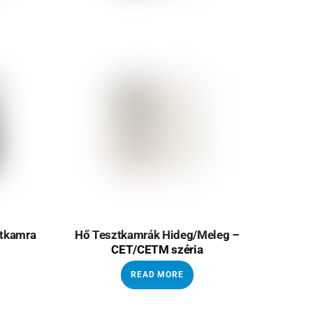
ztkamra
Hő Tesztkamrák Hideg/Meleg –
CET/CETM széria
READ MORE