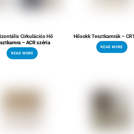
izontális Cirkulációs Hő
Hősokk Tesztkamrák – CRT
sztkamra – ACR széria
READ MORE
READ MORE