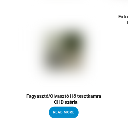
Foto
Fagyasztó/Olvasztó Hő tesztkamra
– CHD széria
READ MORE