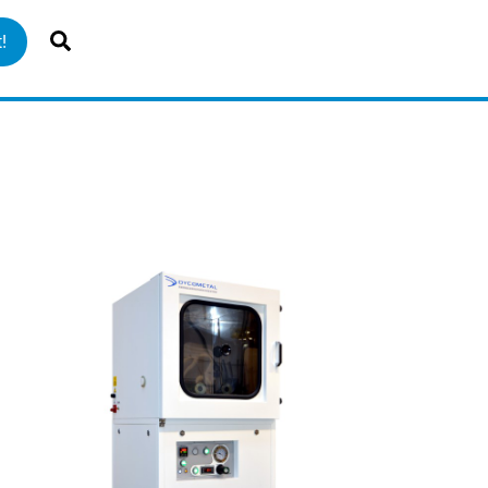
Search
!