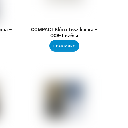
mra –
COMPACT Klíma Tesztkamra –
CCK-T széria
READ MORE