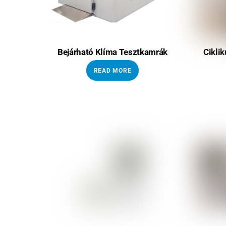
Bejárható Klíma Tesztkamrák
Cikli
READ MORE