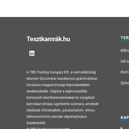
Tesztkamrák.hu
TE
Klím
Hő t
Korr
A TRD-Trading Hungary Kft. a nemzetközileg
elismert Dycometal tesztkamra gyártóvállalat
Sziv
hivatalos magyarországi képviseleteként
tevékenykedik. Cégünk a legkorszerűbb
környezeti tesztberendezéseket és vizsgálati
kamrákat kínálja ügyfeleink számára, amelyek
ideálisak hőmérséklet-, páratartalom-, klíma-,
illetve korróziós tesztek végrehajtására.
KA
Adatkezelés