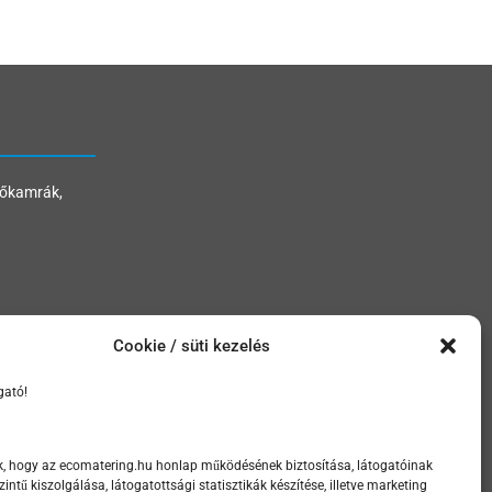
hőkamrák,
Cookie / süti kezelés
gató!
k, hogy az ecomatering.hu honlap működésének biztosítása, látogatóinak
tű kiszolgálása, látogatottsági statisztikák készítése, illetve marketing