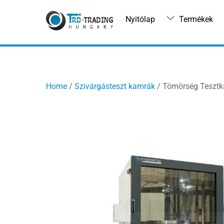
Skip
to
Nyitólap
Termékek
content
Home
/
Szivárgásteszt kamrák
/ Tömörség Tesztk