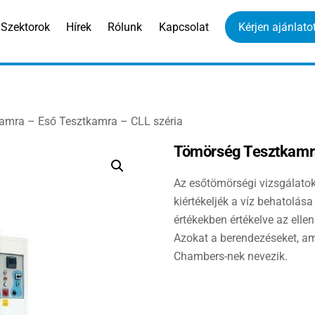
Szektorok
Hírek
Rólunk
Kapcsolat
Kérjen ajánlatot
amra – Eső Tesztkamra – CLL széria
Tömörség Tesztkamra
Az esőtömörségi vizsgálatok
kiértékeljék a víz behatolása 
értékekben értékelve az elle
Azokat a berendezéseket, am
Chambers-nek nevezik.