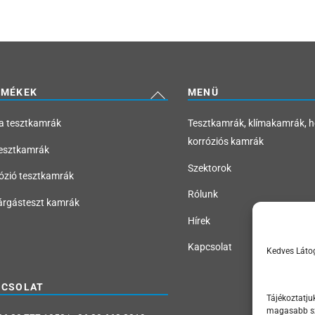
Back
RMÉKEK
MENÜ
To
a tesztkamrák
Tesztkamrák, klímakamrák, 
Top
korróziós kamrák
esztkamrák
Szektorok
ózió tesztkamrák
Rólunk
árgásteszt kamrák
Hírek
Kapcsolat
Kedves Láto
PCSOLAT
Tájékoztatju
magasabb szin