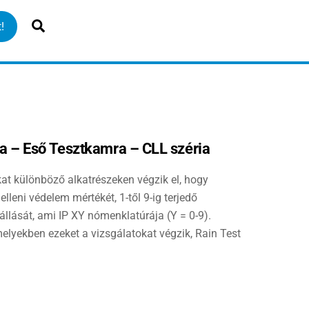
Search
!
 – Eső Tesztkamra – CLL széria
at különböző alkatrészeken végzik el, hogy
elleni védelem mértékét, 1-től 9-ig terjedő
nállását, ami IP XY nómenklatúrája (Y = 0-9).
elyekben ezeket a vizsgálatokat végzik, Rain Test