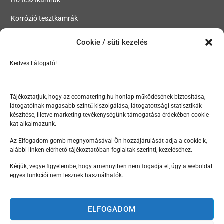
Hő tesztkamrák
Korrózió tesztkamrák
Szivárgásteszt kamrák
Cookie / süti kezelés
Kedves Látogató!
MENÜ
Tesztkamrák, klímakamrák, hőkamrák, korróziós kamrák
Tájékoztatjuk, hogy az ecomatering.hu honlap működésének biztosítása,
Szektorok
látogatóinak magasabb szintű kiszolgálása, látogatottsági statisztikák
készítése, illetve marketing tevékenységünk támogatása érdekében cookie-
kat alkalmazunk.
Rólunk
Az Elfogadom gomb megnyomásával Ön hozzájárulását adja a cookie-k,
Hírek
alábbi linken elérhető tájékoztatóban foglaltak szerinti, kezeléséhez.
Kapcsolat
Kérjük, vegye figyelembe, hogy amennyiben nem fogadja el, úgy a weboldal
egyes funkciói nem lesznek használhatók.
KAPCSOLAT
ELFOGADOM
+36 20 777 1050 | +36 20 662 8319