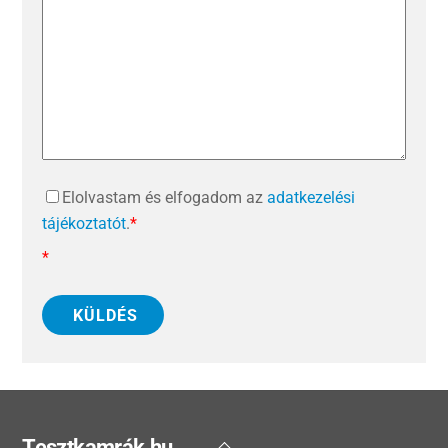
Elolvastam és elfogadom az
adatkezelési
tájékoztatót
.
*
*
KÜLDÉS
Back
Tesztkamrák.hu