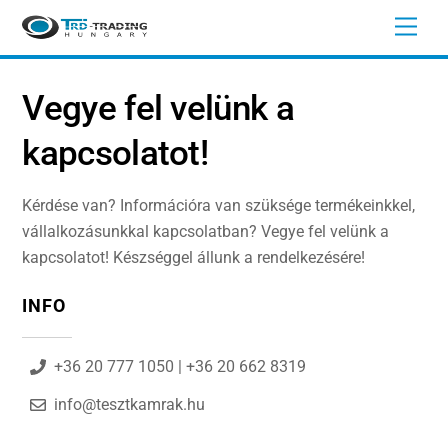
Skip
Men
to
content
Vegye fel velünk a
kapcsolatot!
Kérdése van? Információra van szüksége termékeinkkel,
vállalkozásunkkal kapcsolatban? Vegye fel velünk a
kapcsolatot! Készséggel állunk a rendelkezésére!
INFO
+36 20 777 1050 | +36 20 662 8319
info@tesztkamrak.hu