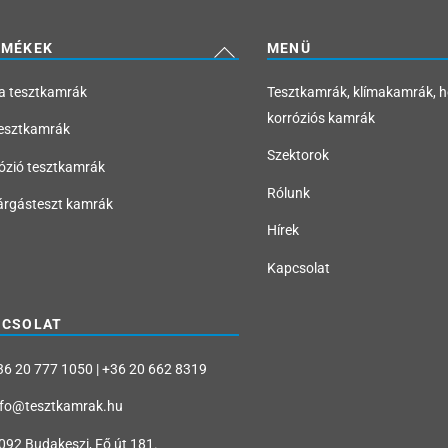
Back
RMÉKEK
MENÜ
To
a tesztkamrák
Tesztkamrák, klímakamrák, 
Top
korróziós kamrák
esztkamrák
Szektorok
ózió tesztkamrák
Rólunk
árgásteszt kamrák
Hírek
Kapcsolat
PCSOLAT
6 20 777 1050 | +36 20 662 8319
fo@tesztkamrak.hu
092 Budakeszi, Fő út 181.