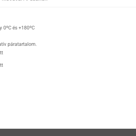
gy 0ºC és +180ºC
tív páratartalom.
tt
tt