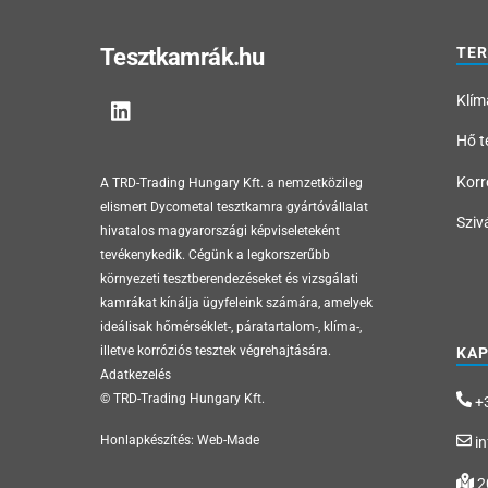
Tesztkamrák.hu
TE
Klím
Hő t
Korr
A TRD-Trading Hungary Kft. a nemzetközileg
elismert Dycometal tesztkamra gyártóvállalat
Sziv
hivatalos magyarországi képviseleteként
tevékenykedik. Cégünk a legkorszerűbb
környezeti tesztberendezéseket és vizsgálati
kamrákat kínálja ügyfeleink számára, amelyek
ideálisak hőmérséklet-, páratartalom-, klíma-,
illetve korróziós tesztek végrehajtására.
KA
Adatkezelés
© TRD-Trading Hungary Kft.
+3
Honlapkészítés:
Web-Made
in
2