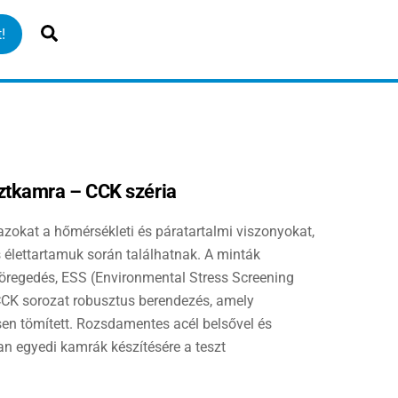
Search
!
tkamra – CCK széria
azokat a hőmérsékleti és páratartalmi viszonyokat,
élettartamuk során találhatnak. A minták
, öregedés, ESS (Environmental Stress Screening
CCK sorozat robusztus berendezés, amely
esen tömített. Rozsdamentes acél belsővel és
an egyedi kamrák készítésére a teszt