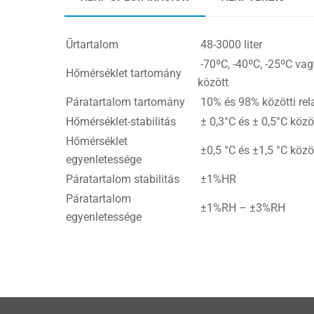
Űrtartalom
48-3000 liter
-70ºC, -40ºC, -25ºC va
Hőmérséklet tartomány
között
Páratartalom tartomány
10% és 98% közötti rela
Hőmérséklet-stabilitás
± 0,3°C és ± 0,5°C közö
Hőmérséklet
±0,5 °C és ±1,5 °C közö
egyenletessége
Páratartalom stabilitás
±1%HR
Páratartalom
±1%RH – ±3%RH
egyenletessége