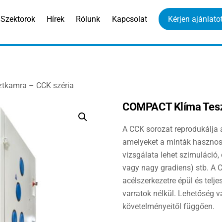
Szektorok
Hírek
Rólunk
Kapcsolat
Kérjen ajánlatot
tkamra – CCK széria
COMPACT Klíma Tesz
A CCK sorozat reprodukálja 
amelyeket a minták hasznos 
vizsgálata lehet szimuláció
vagy nagy gradiens) stb. A 
acélszerkezetre épül és telj
varratok nélkül. Lehetőség v
követelményeitől függően.