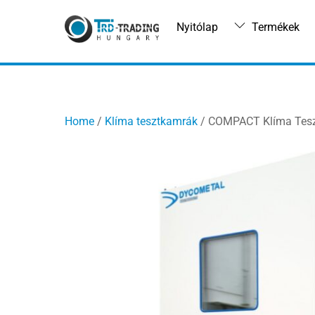
Skip
to
Nyitólap
Termékek
content
Home
/
Klíma tesztkamrák
/ COMPACT Klíma Tesz