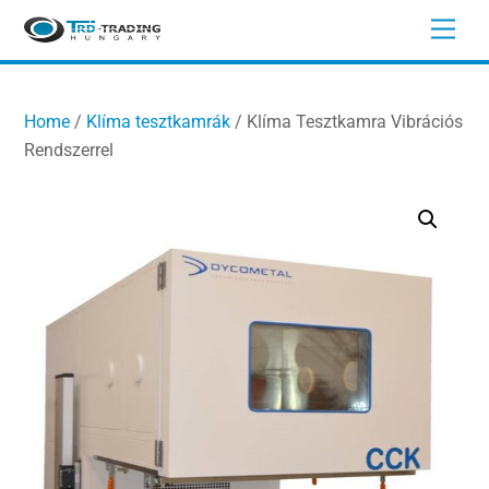
Skip
Men
to
content
Home
/
Klíma tesztkamrák
/ Klíma Tesztkamra Vibrációs
Rendszerrel