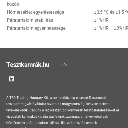
között
Hőmérséklet egyenletessége
±0,5 ºC és ±1,5 º
Páratartalom stabilitás
±1%HR
Páratartalom egyenletessége
±1%HR – ±3%H
Back
Tesztkamrák.hu
To
Top
A TRD-Trading Hungary Kft. a nemzetközileg elismert Dycometal
tesztkamra gyártóvállalat hivatalos magyarországi képviseleteként
tevékenykedik. Cégünk a legkorszerűbb környezeti tesztberendezéseket és
vizsgálati kamrákat kínálja ügyfeleink számára, amelyek ideálisak
hőmérséklet-, páratartalom-, klíma-, illetve korróziós tesztek