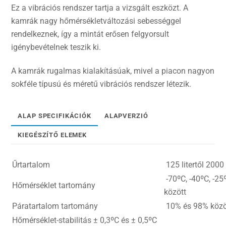
Ez a vibrációs rendszer tartja a vizsgált eszközt. A
kamrák nagy hőmérsékletváltozási sebességgel
rendelkeznek, így a mintát erősen felgyorsult
igénybevételnek teszik ki.
A kamrák rugalmas kialakításúak, mivel a piacon nagyon
sokféle típusú és méretű vibrációs rendszer létezik.
ALAP SPECIFIKÁCIÓK
ALAPVERZIÓ
KIEGÉSZÍTŐ ELEMEK
Űrtartalom
125 litertől 2000 
-70ºC, -40ºC, -2
Hőmérséklet tartomány
között
Páratartalom tartomány
10% és 98% között
Hőmérséklet-stabilitás ± 0,3ºC és ± 0,5ºC