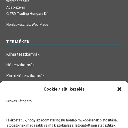
végrehajtására.
Adatkezelés
© TRD-Trading Hungary Kft.
Honlapkészítés:
Web-Made
TERMÉKEK
Klíma tesztkamrák
Hő tesztkamrák
Korrózió tesztkamrák
Szivárgásteszt kamrák
Cookie / süti kezelés
Kedves Látogató!
MENÜ
Tesztkamrák, klímakamrák, hőkamrák, korróziós kamrák
Tájékoztatjuk, hogy az ecomatering.hu honlap működésének biztosítása,
látogatóinak magasabb szintű kiszolgálása, látogatottsági statisztikák
Szektorok