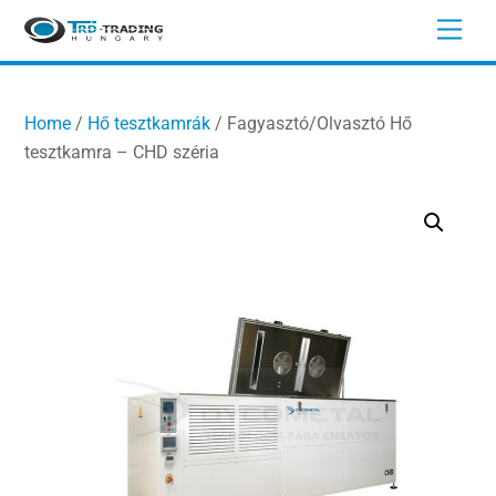
Skip
Men
to
content
Home
/
Hő tesztkamrák
/ Fagyasztó/Olvasztó Hő
tesztkamra – CHD széria