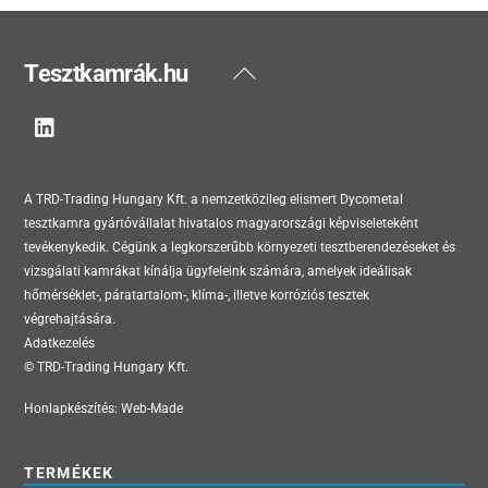
Back
Tesztkamrák.hu
To
Top
A TRD-Trading Hungary Kft. a nemzetközileg elismert Dycometal
tesztkamra gyártóvállalat hivatalos magyarországi képviseleteként
tevékenykedik. Cégünk a legkorszerűbb környezeti tesztberendezéseket és
vizsgálati kamrákat kínálja ügyfeleink számára, amelyek ideálisak
hőmérséklet-, páratartalom-, klíma-, illetve korróziós tesztek
végrehajtására.
Adatkezelés
© TRD-Trading Hungary Kft.
Honlapkészítés:
Web-Made
TERMÉKEK