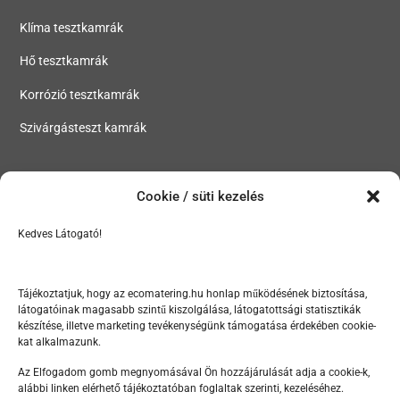
Klíma tesztkamrák
Hő tesztkamrák
Korrózió tesztkamrák
Szivárgásteszt kamrák
MENÜ
Cookie / süti kezelés
Tesztkamrák, klímakamrák, hőkamrák, korróziós kamrák
Kedves Látogató!
Szektorok
Rólunk
Tájékoztatjuk, hogy az ecomatering.hu honlap működésének biztosítása,
látogatóinak magasabb szintű kiszolgálása, látogatottsági statisztikák
Hírek
készítése, illetve marketing tevékenységünk támogatása érdekében cookie-
kat alkalmazunk.
Kapcsolat
Az Elfogadom gomb megnyomásával Ön hozzájárulását adja a cookie-k,
alábbi linken elérhető tájékoztatóban foglaltak szerinti, kezeléséhez.