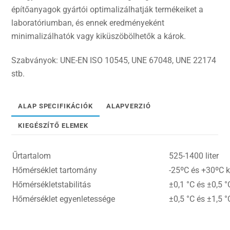
építőanyagok gyártói optimalizálhatják termékeiket a
laboratóriumban, és ennek eredményeként
minimalizálhatók vagy kiküszöbölhetők a károk.
Szabványok: UNE-EN ISO 10545, UNE 67048, UNE 22174
stb.
ALAP SPECIFIKÁCIÓK
ALAPVERZIÓ
KIEGÉSZÍTŐ ELEMEK
Űrtartalom
525-1400 liter
Hőmérséklet tartomány
-25ºC és +30ºC k
Hőmérsékletstabilitás
±0,1 °C és ±0,5 °
Hőmérséklet egyenletessége
±0,5 °C és ±1,5 °