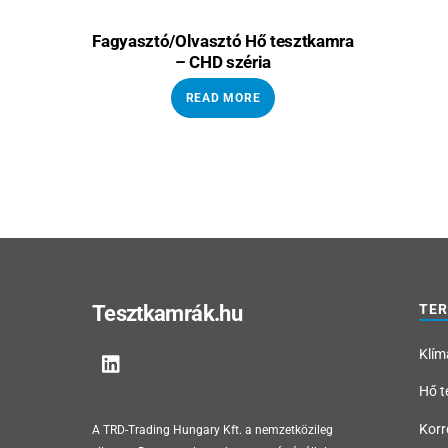
Fagyasztó/Olvasztó Hő tesztkamra
– CHD széria
READ MORE
Tesztkamrák.hu
TE
Klím
Hő t
Korr
A TRD-Trading Hungary Kft. a nemzetközileg