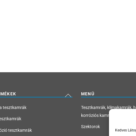
Back
RMÉKEK
MENÜ
To
a tesztkamrák
Tesztkamrák, klímakamrák, 
Top
korróziós kamrák
esztkamrák
Szektorok
ózió tesztkamrák
Kedves Láto