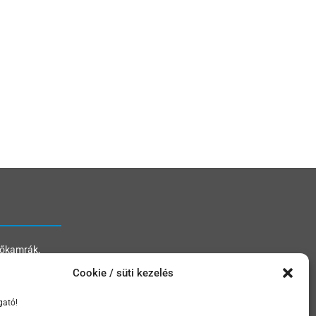
hőkamrák,
Cookie / süti kezelés
gató!