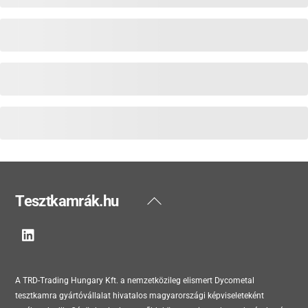
Back
Tesztkamrák.hu
To
Top
A TRD-Trading Hungary Kft. a nemzetközileg elismert Dycometal
tesztkamra gyártóvállalat hivatalos magyarországi képviseleteként