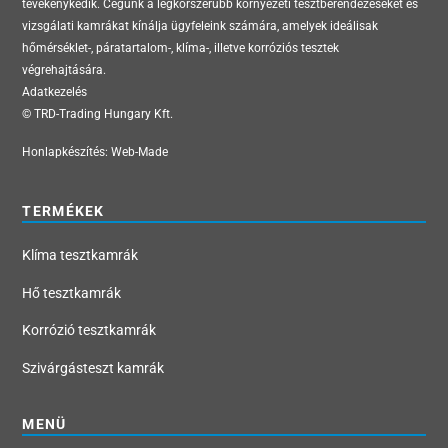
tevékenykedik. Cégünk a legkorszerűbb környezeti tesztberendezéseket és
vizsgálati kamrákat kínálja ügyfeleink számára, amelyek ideálisak
hőmérséklet-, páratartalom-, klíma-, illetve korróziós tesztek
végrehajtására.
Adatkezelés
© TRD-Trading Hungary Kft.
Honlapkészítés:
Web-Made
TERMÉKEK
Klíma tesztkamrák
Hő tesztkamrák
Korrózió tesztkamrák
Szivárgásteszt kamrák
MENÜ