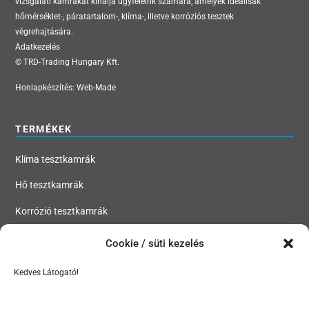
vizsgálati kamrákat kínálja ügyfeleink számára, amelyek ideálisak
hőmérséklet-, páratartalom-, klíma-, illetve korróziós tesztek
végrehajtására.
Adatkezelés
© TRD-Trading Hungary Kft.
Honlapkészítés:
Web-Made
TERMÉKEK
Klíma tesztkamrák
Hő tesztkamrák
Korrózió tesztkamrák
Szivárgásteszt kamrák
Cookie / süti kezelés
Kedves Látogató!
MENÜ
Tesztkamrák, klímakamrák, hőkamrák, korróziós kamrák