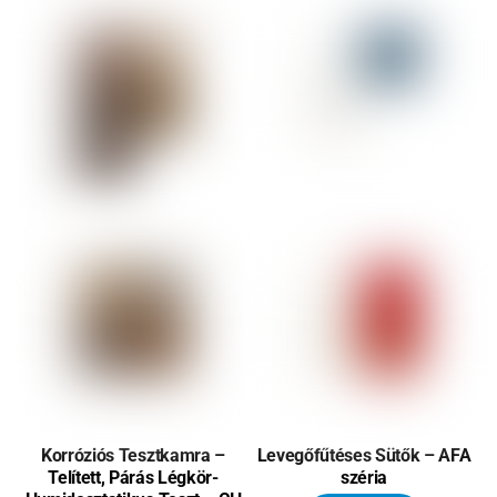
Korróziós Tesztkamra –
Levegőfűtéses Sütők – AFA
Telített, Párás Légkör-
széria