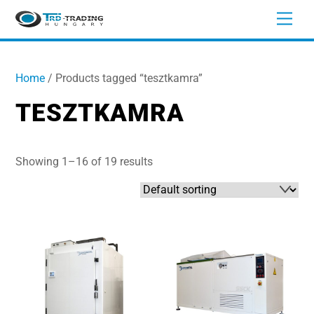
Skip
Men
to
content
Home
/ Products tagged “tesztkamra”
TESZTKAMRA
Showing 1–16 of 19 results