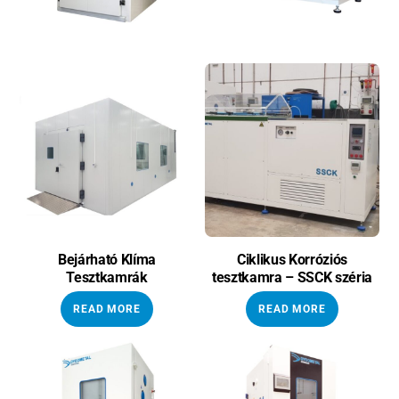
Bejárható Klíma
Ciklikus Korróziós
Tesztkamrák
tesztkamra – SSCK széria
READ MORE
READ MORE