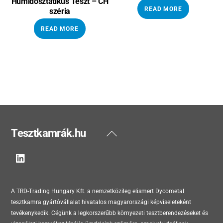
Humidosztatikus Teszt – CH
READ MORE
széria
READ MORE
Back
Tesztkamrák.hu
To
Top
A TRD-Trading Hungary Kft. a nemzetközileg elismert Dycometal
tesztkamra gyártóvállalat hivatalos magyarországi képviseleteként
tevékenykedik. Cégünk a legkorszerűbb környezeti tesztberendezéseket és