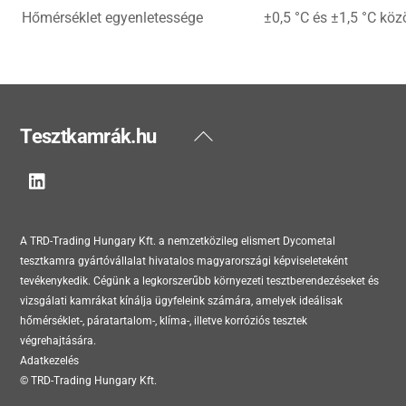
Hőmérséklet egyenletessége
±0,5 °C és ±1,5 °C köz
Back
Tesztkamrák.hu
To
Top
A TRD-Trading Hungary Kft. a nemzetközileg elismert Dycometal
tesztkamra gyártóvállalat hivatalos magyarországi képviseleteként
tevékenykedik. Cégünk a legkorszerűbb környezeti tesztberendezéseket és
vizsgálati kamrákat kínálja ügyfeleink számára, amelyek ideálisak
hőmérséklet-, páratartalom-, klíma-, illetve korróziós tesztek
végrehajtására.
Adatkezelés
© TRD-Trading Hungary Kft.