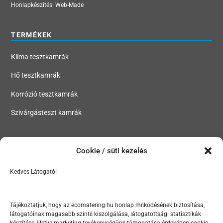
Honlapkészítés:
Web-Made
TERMÉKEK
Klíma tesztkamrák
Hő tesztkamrák
Korrózió tesztkamrák
Szivárgásteszt kamrák
MENÜ
Cookie / süti kezelés
Tesztkamrák, klímakamrák, hőkamrák, korróziós kamrák
Kedves Látogató!
Szektorok
Rólunk
Tájékoztatjuk, hogy az ecomatering.hu honlap működésének biztosítása,
látogatóinak magasabb szintű kiszolgálása, látogatottsági statisztikák
Hírek