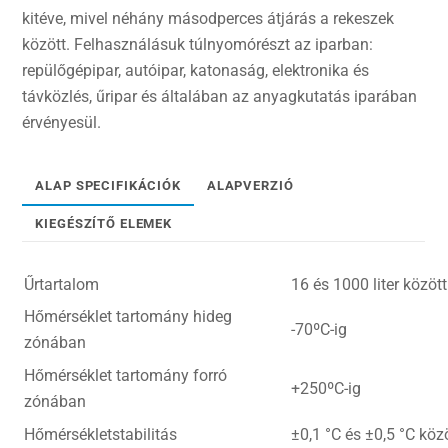
kitéve, mivel néhány másodperces átjárás a rekeszek
között. Felhasználásuk túlnyomórészt az iparban:
repülőgépipar, autóipar, katonaság, elektronika és
távközlés, űripar és általában az anyagkutatás iparában
érvényesül.
ALAP SPECIFIKÁCIÓK
ALAPVERZIÓ
KIEGÉSZÍTŐ ELEMEK
Űrtartalom
16 és 1000 liter között
Hőmérséklet tartomány hideg
-70ºC-ig
zónában
Hőmérséklet tartomány forró
+250ºC-ig
zónában
Hőmérsékletstabilitás
±0,1 °C és ±0,5 °C köz