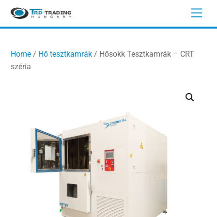
Skip
Men
to
content
Home
/
Hő tesztkamrák
/ Hősokk Tesztkamrák – CRT
széria