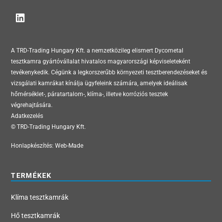
To
Top
A TRD-Trading Hungary Kft. a nemzetközileg elismert Dycometal
tesztkamra gyártóvállalat hivatalos magyarországi képviseleteként
tevékenykedik. Cégünk a legkorszerűbb környezeti tesztberendezéseket és
vizsgálati kamrákat kínálja ügyfeleink számára, amelyek ideálisak
hőmérséklet-, páratartalom-, klíma-, illetve korróziós tesztek
végrehajtására.
Adatkezelés
© TRD-Trading Hungary Kft.
Honlapkészítés:
Web-Made
TERMÉKEK
Klíma tesztkamrák
Hő tesztkamrák