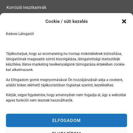
Korrózió tesztkamrák
Szivárgásteszt kamrák
Cookie / süti kezelés
Kedves Látogató!
MENÜ
Tesztkamrák, klímakamrák, hőkamrák, korróziós kamrák
Tájékoztatjuk, hogy az ecomatering.hu honlap működésének biztosítása,
látogatóinak magasabb szintű kiszolgálása, látogatottsági statisztikák
Szektorok
készítése, illetve marketing tevékenységünk támogatása érdekében cookie-
kat alkalmazunk.
Rólunk
Az Elfogadom gomb megnyomásával Ön hozzájárulását adja a cookie-k,
Hírek
alábbi linken elérhető tájékoztatóban foglaltak szerinti, kezeléséhez.
Kapcsolat
Kérjük, vegye figyelembe, hogy amennyiben nem fogadja el, úgy a weboldal
egyes funkciói nem lesznek használhatók.
KAPCSOLAT
ELFOGADOM
+36 20 777 1050 | +36 20 662 8319