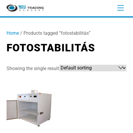
Skip
Men
to
content
Home
/ Products tagged “fotostabilitás”
FOTOSTABILITÁS
Showing the single result