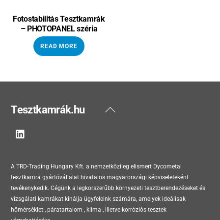
Fotostabilitás Tesztkamrák
– PHOTOPANEL széria
READ MORE
Back
Tesztkamrák.hu
To
Top
A TRD-Trading Hungary Kft. a nemzetközileg elismert Dycometal
tesztkamra gyártóvállalat hivatalos magyarországi képviseleteként
tevékenykedik. Cégünk a legkorszerűbb környezeti tesztberendezéseket és
vizsgálati kamrákat kínálja ügyfeleink számára, amelyek ideálisak
hőmérséklet-, páratartalom-, klíma-, illetve korróziós tesztek