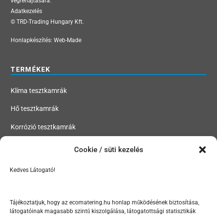
végrehajtására.
Adatkezelés
© TRD-Trading Hungary Kft.
Honlapkészítés:
Web-Made
TERMÉKEK
Klíma tesztkamrák
Hő tesztkamrák
Korrózió tesztkamrák
Szivárgásteszt kamrák
Cookie / süti kezelés
Kedves Látogató!
MENÜ
Tesztkamrák, klímakamrák, hőkamrák, korróziós kamrák
Tájékoztatjuk, hogy az ecomatering.hu honlap működésének biztosítása,
látogatóinak magasabb szintű kiszolgálása, látogatottsági statisztikák
Szektorok